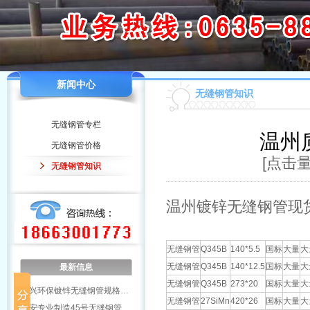
新闻中心
无缝钢管知识
无缝钢管专栏
温州
无缝钢管价格
[点击量
无缝钢管知识
温州镀锌无缝钢管现
无缝钢管
Q345B
140*5.5
国标
大量
大
无缝钢管
Q345B
140*12.5
国标
大量
大
最新信息
无缝钢管
Q345B
273*20
国标
大量
大
绍兴环保镀锌无缝钢管规格…
无缝钢管
27SiMn
420*26
国标
大量
大
雅安专业制造45号无缝钢管…