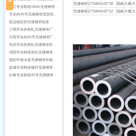
无缝钢管
27SiMn
420*30
国标
大量
大
怒江专业制造16mn无缝钢管…
无缝钢管
27SiMn
420*32
国标
大量
大
齐全的45号无缝钢管现货供…
延边稳定的无缝钢管批发
三明齐全的热轧无缝钢管厂…
日照齐全的45号无缝钢管厂…
安庆齐全的热轧无缝钢管价…
绵阳专业制造热轧无缝钢管…
德宏环保冷拔无缝钢管价格…
盐城专业制造镀锌无缝钢管…
白银专业制造45号无缝钢管…