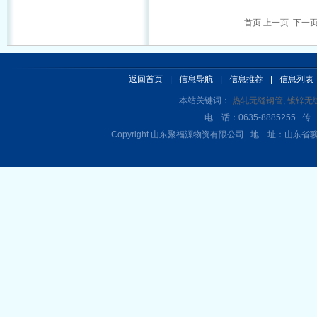
首页 上一页
下一
返回首页
|
信息导航
|
信息推荐
|
信息列表
本站关键词：
热轧无缝钢管
,
镀锌无
电 话：0635-8885255 传 
Copyright 山东聚福源物资有限公司 地 址：山