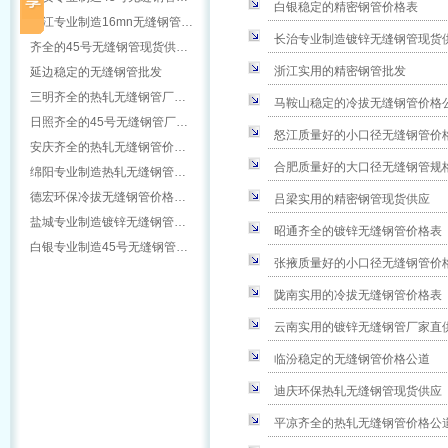
白银稳定的精密钢管价格表
怒江专业制造16mn无缝钢管…
长治专业制造镀锌无缝钢管现货
齐全的45号无缝钢管现货供…
浙江实用的精密钢管批发
延边稳定的无缝钢管批发
三明齐全的热轧无缝钢管厂…
马鞍山稳定的冷拔无缝钢管价格
日照齐全的45号无缝钢管厂…
怒江质量好的小口径无缝钢管价
安庆齐全的热轧无缝钢管价…
合肥质量好的大口径无缝钢管规
绵阳专业制造热轧无缝钢管…
德宏环保冷拔无缝钢管价格…
吕梁实用的精密钢管现货供应
盐城专业制造镀锌无缝钢管…
昭通齐全的镀锌无缝钢管价格表
白银专业制造45号无缝钢管…
张掖质量好的小口径无缝钢管价
陇南实用的冷拔无缝钢管价格表
云南实用的镀锌无缝钢管厂家直
临汾稳定的无缝钢管价格公道
迪庆环保热轧无缝钢管现货供应
平凉齐全的热轧无缝钢管价格公