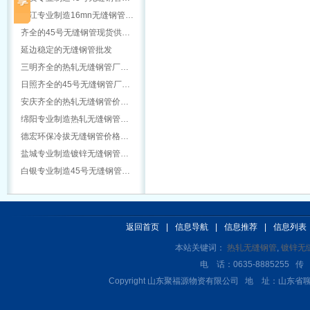
怒江专业制造16mn无缝钢管…
齐全的45号无缝钢管现货供…
延边稳定的无缝钢管批发
三明齐全的热轧无缝钢管厂…
日照齐全的45号无缝钢管厂…
安庆齐全的热轧无缝钢管价…
绵阳专业制造热轧无缝钢管…
德宏环保冷拔无缝钢管价格…
盐城专业制造镀锌无缝钢管…
白银专业制造45号无缝钢管…
返回首页
|
信息导航
|
信息推荐
|
信息列表
本站关键词：
热轧无缝钢管
,
镀锌无
电 话：0635-8885255 传 
Copyright 山东聚福源物资有限公司 地 址：山