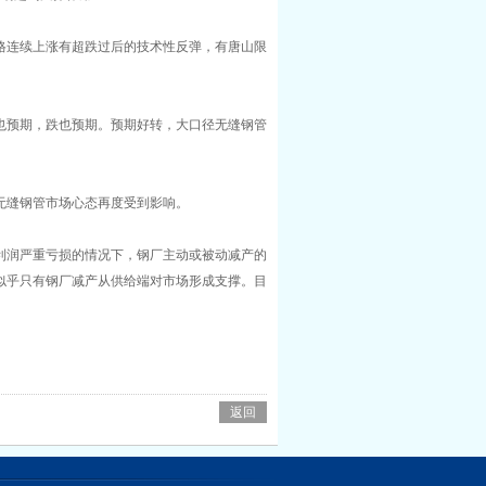
格连续上涨有超跌过后的技术性反弹，有唐山限
也预期，跌也预期。预期好转，大口径无缝钢管
无缝钢管市场心态再度受到影响。
利润严重亏损的情况下，钢厂主动或被动减产的
似乎只有钢厂减产从供给端对市场形成支撑。目
返回