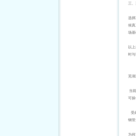
三、
选择
候真
场基
以上
时与
芜湖
当前
可操
受此
钢管
为何