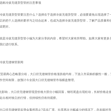
选购冷拔无缝异型管的注意事项
冷拔无缝异型管要注意什么？选择在于选择冷拔无缝异型管，必须要避免出现选择了
正的把个人选择的要求与之结合起来，也成为选择冷拔无缝异型管，了解产品质量和
础更好。
就是冷拔无缝异型管小编为大家分享的内容，希望对大家有所帮助。如果大家有更多
我们进行联系。
冷拔无缝钢管新闻
贸易商心态略显分歧，大口径无缝钢管价格涨跌稳均有，下游入市采购积极性一般，
作空间有限，故预计今全国大口径无缝钢管市场横盘整理。
影响，大口径无缝钢管现货价格大部分小幅回落，钢坯尾盘出现松动，长材价格走低
走出相对独立的行情，但持续性仍有待观察。
大口径无缝钢管反弹会戛然而止?且在厂库、社库再次大幅减少的情况下，亦未能对市