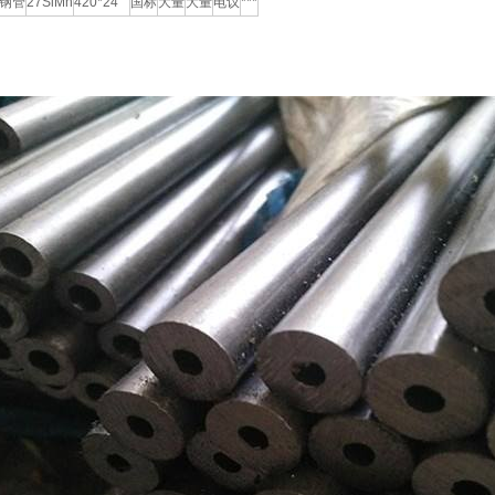
钢管
27SiMn
420*24
国标
大量
大量
电议
***