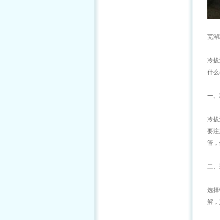
芜湖
冷拔
什么
一、
冷拔
要注
管，
二、
选择
解，