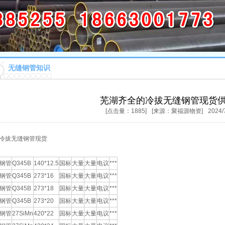
无缝钢管知识
芜湖齐全的冷拔无缝钢管现货
[点击量：1885]
[来源：聚福源物资]
2024/
冷拔无缝钢管现货
钢管
Q345B
140*12.5
国标
大量
大量
电议
***
钢管
Q345B
273*16
国标
大量
大量
电议
***
钢管
Q345B
273*18
国标
大量
大量
电议
***
钢管
Q345B
273*20
国标
大量
大量
电议
***
钢管
27SiMn
420*22
国标
大量
大量
电议
***