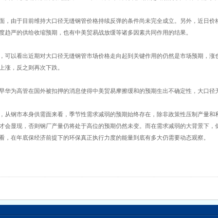
面，由于目前维持大口径无缝钢管价格持续反弹的条件尚未完全成立。另外，近日价
度趋严的供给收缩预期，也有中美贸易战放缓等诸多因素共同作用的结果。
，可以看出近期对大口径无缝钢管市场价格走向起到关键作用的仍然是市场预期，涨
上涨，反之则再次下跌。
早华为高管在国外被扣押的消息使得中美贸易摩擦缓和的预期生出不确定性，大口径
，从钢市本身供需面来看，季节性需求减弱的预期始终存在，除非政策性压制产量和
才会显现，否则钢厂产量仍将处于高位的预期仍然未变。而在需求减弱的大背景下，
看，在年底保经济前提下的环保真正执行力度的能量到底有多大仍需要动态观察。