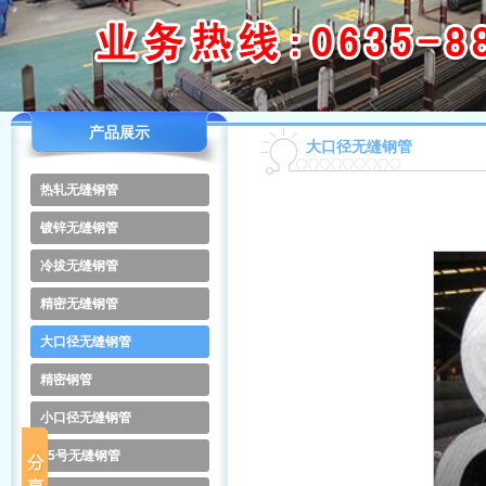
产品展示
大口径无缝钢管
热轧无缝钢管
镀锌无缝钢管
冷拔无缝钢管
精密无缝钢管
大口径无缝钢管
精密钢管
小口径无缝钢管
45号无缝钢管